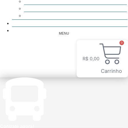
Micro-ônibus
Vans
Ver todos os veículos
Blog
Orçamento
MENU
0
R$
0,00
Carrinho
Contrate agora!