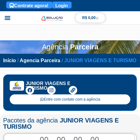
Contrate agora!
Login
R$
0,00
Nossa Frota
Agência
Parceira
Início
/
Agencia Parceira
/ JUNIOR VIAGENS E TURISMO
JUNIOR VIAGENS E
TURISMO
Entre com contato com a agência
Pacotes da agência
JUNIOR VIAGENS E
TURISMO
0
0
0
0
0
0
0
0